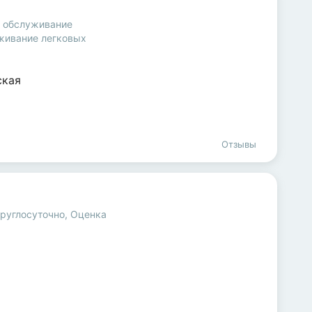
и обслуживание
живание легковых
ская
Отзывы
круглосуточно
,
Оценка