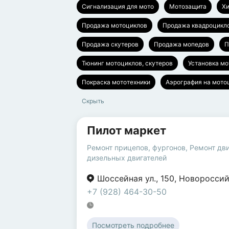
Сигнализация для мото
Мотозащита
Хи
Продажа мотоциклов
Продажа квадроцикл
Продажа скутеров
Продажа мопедов
П
Тюнинг мотоциклов, скутеров
Установка м
Покраска мототехники
Аэрография на мото
Скрыть
Пилот маркет
Ремонт прицепов, фургонов
,
Ремонт дв
дизельных двигателей
Шоссейная ул.
,
150
,
Новороссий
+7 (928) 464-30-50
Посмотреть подробнее