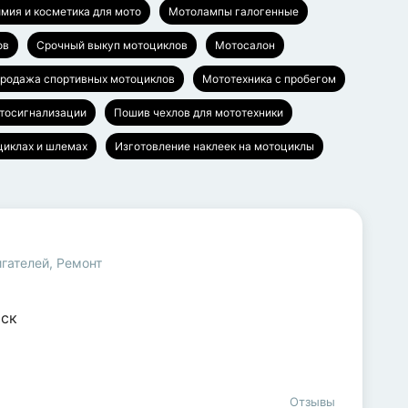
мия и косметика для мото
Мотолампы галогенные
ов
Срочный выкуп мотоциклов
Мотосалон
родажа спортивных мотоциклов
Мототехника с пробегом
отосигнализации
Пошив чехлов для мототехники
циклах и шлемах
Изготовление наклеек на мотоциклы
игателей
,
Ремонт
ск
Отзывы