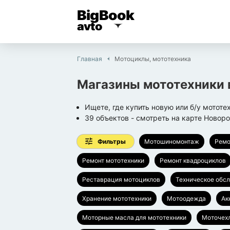
BigBook
avto
Главная
Мотоциклы, мототехника
Магазины мототехники
Ищете, где купить новую или б/у мототе
39
объектов
- смотреть на карте
Новоро
Фильтры
Мотошиномонтаж
Ремо
Ремонт мототехники
Ремонт квадроциклов
Реставрация мотоциклов
Техническое обс
Хранение мототехники
Мотоодежда
Ак
Моторные масла для мототехники
Моточех