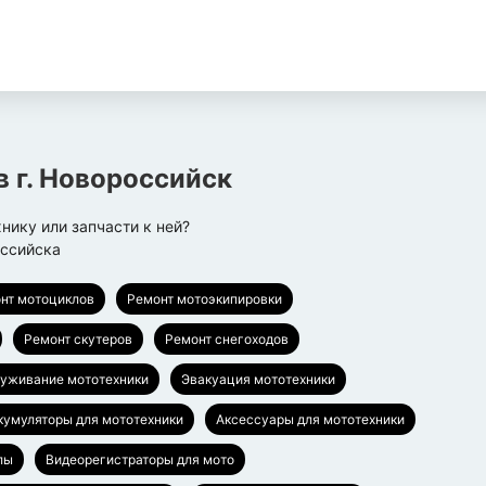
в г.
Новороссийск
хнику или запчасти к ней?
ссийска
нт мотоциклов
Ремонт мотоэкипировки
Ремонт скутеров
Ремонт снегоходов
луживание мототехники
Эвакуация мототехники
кумуляторы для мототехники
Аксессуары для мототехники
лы
Видеорегистраторы для мото