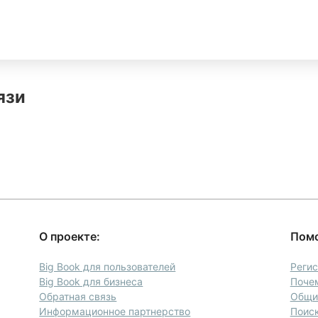
язи
О проекте:
Пом
а
Big Book для пользователей
Реги
Big Book для бизнеса
Почем
Обратная связь
Общие
Информационное партнерство
Поиск