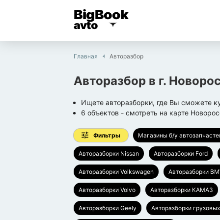
BigBook
avto
Главная
Авторазбор
Авторазбор
в г.
Новорос
Ищете авторазборки, где Вы сможете ку
6
объектов
- смотреть на карте
Новорос
Фильтры
Магазины б/у автозапчасте
Авторазборки Nissan
Авторазборки Ford
Авторазборки Volkswagen
Авторазборки B
Авторазборки Volvo
Авторазборки КАМАЗ
Авторазборки Geely
Авторазборки грузовых