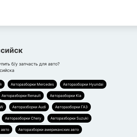
сийск
пить б/у запчасть для авто?
сийска
й
Авторазборки Mercedes
Авторазборки Hyundai
Авторазборки Renault
Авторазборки Kia
MW
Авторазборки Audi
Авторазборки ГАЗ
Авторазборки Chery
Авторазборки Suzuki
 авто
Авторазборки американских авто