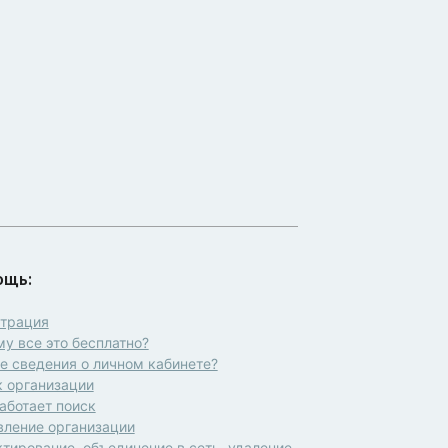
ощь:
страция
у все это бесплатно?
 сведения о личном кабинете?
 организации
аботает поиск
вление организации
тирование, объединение в сеть, удаление