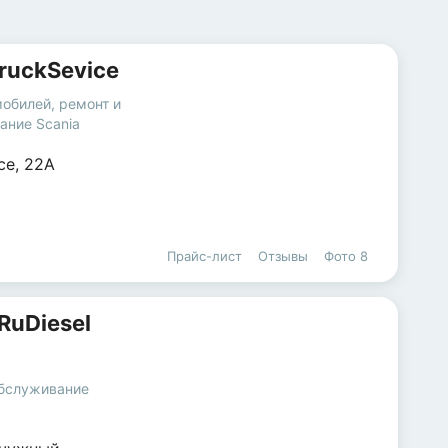
ruckSevice
мобилей
,
ремонт и
ание Scania
се
,
22А
Прайс-лист
Отзывы
Фото
8
RuDiesel
обслуживание