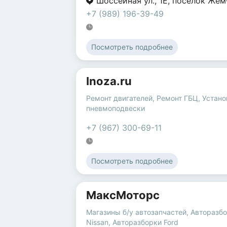
Шоссейная ул.
,
1Е
,
посёлок Же
+7 (989) 196-39-49
Посмотреть подробнее
Inoza.ru
Ремонт двигателей
,
Ремонт ГБЦ
,
Устано
пневмоподвески
+7 (967) 300-69-11
Посмотреть подробнее
МаксМоторс
Магазины б/у автозапчастей
,
Авторазб
Nissan
,
Авторазборки Ford