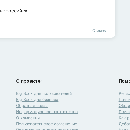
овороссийск
,
Отзывы
О проекте:
Пом
а
Big Book для пользователей
Реги
Big Book для бизнеса
Почем
Обратная связь
Общие
Информационное партнерство
Поиск
О компании
Как р
Пользовательское соглашение
Доба
Политика конфиденциальности
Редак